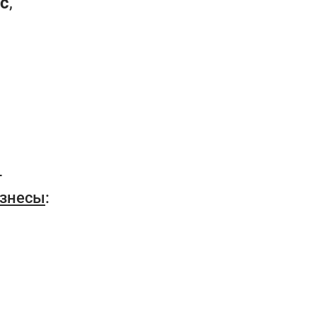
с
,
-
знесы
: