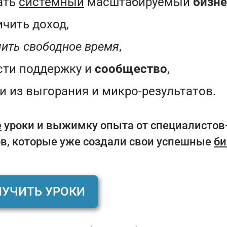
ать
системный
масштабируемый
бизне
ичить доход,
чить свободное время
,
сти поддержку и
сообщество
,
и из
выгорания и микро-результатов.
е
уроки и выжимку опыта от специалистов
в, которые уже создали свои успешные
би

УЧИТЬ УРОКИ