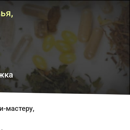
ья,
ржка
и-мастеру,