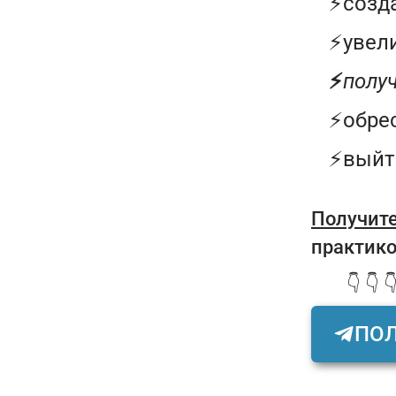
⚡созд
⚡увел
⚡
полу
⚡обре
⚡выйт
Получит
практико
👇 👇 
ПОЛ