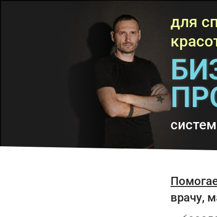
для с
красо
БИ
ПР
систем
Помога
врачу, 