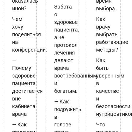
оказалась
время
Забота
иной?
выбора.
о
Чем
Как
здоровье
хочу
врачу
пациента,
поделиться
выбрать
а не
на
работающие
протокол
конференции:
методы?
лечения
—
делают
Как
Почему
врача
быть
здоровье
востребованным
уверенным
пациента
и
в
достигается
богатым.
качестве
вне
и
— Как
кабинета
безопасности
подружить
врача
нутрицевтико
в
— Как
голове
Что