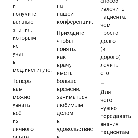
способ
и
на
излечить
получите
нашей
пациента,
важные
конференции.
чем
знания,
Приходите,
просто
которым
чтобы
долго
не
понять,
(и
учат
как
дорого)
в
врачу
лечить
мед.институте.
иметь
его
Теперь
больше
—
вам
времени,
Для
можно
заниматься
чего
узнать
любимым
нужно
всё
делом
передавать
из
в
знания
личного
удовольствие
пациентам
опыта
и