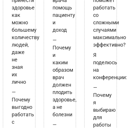
принести
врача
поможет
здоровье
помощь
работать
как
пациенту
со
можно
и
сложными
большему
доход
случаями
количеству
максимально
—
людей,
эффективно?
Почему
даже
и
Я
не
каким
поделюсь
зная
образом
на
их
врач
конференции:
лично
должен
—
—
плодить
Почему
Почему
здоровье,
я
выгодно
а не
выбираю
работать
болезни
для
с
—
работы