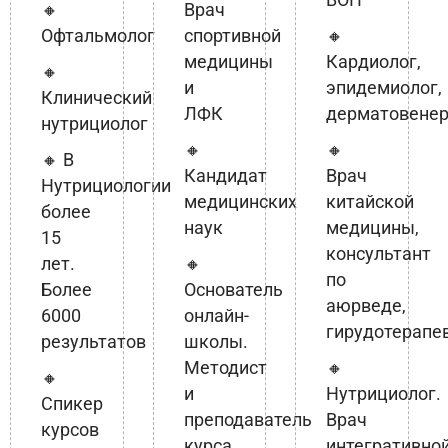
🔸
Врач
Офтальмолог
спортивной
🔸
медицины
Кардиолог,
🔸
и
эпидемиолог,
Клинический
ЛФК
дерматовенер
нутрициолог
🔸
🔸
🔸 В
Кандидат
Врач
Нутрициологии
медицинских
китайской
более
наук
медицины,
15
консультант
лет.
🔸
по
Более
Основатель
аюрведе,
6000
онлайн-
гирудотерапе
результатов
школы.
Методист
🔸
🔸
и
Нутрициолог.
Спикер
преподаватель
Врач
курсов
курса
интегративно