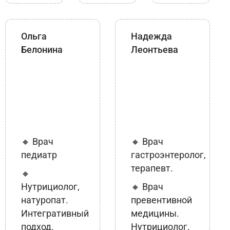
Ольга
Надежда
Белонина
Леонтьева
🔸 Врач
🔸 Врач
педиатр
гастроэнтеролог,
терапевт.
🔸
Нутрициолог,
🔸 Врач
натуропат.
превентивной
Интегративный
медицины.
подход.
Нутрициолог.