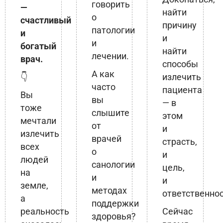
говорить
—
найти
о
счастливый
причину
патологии
и
и
и
богатый
найти
лечении.
врач.
способы
А как
👇
излечить
часто
пациента
Вы
вы
— в
тоже
слышите
этом
мечтали
от
и
излечить
врачей
страсть,
всех
о
и
людей
санологии
цель,
на
и
и
земле,
методах
ответственнос
а
поддержки
реальность
Сейчас
здоровья?