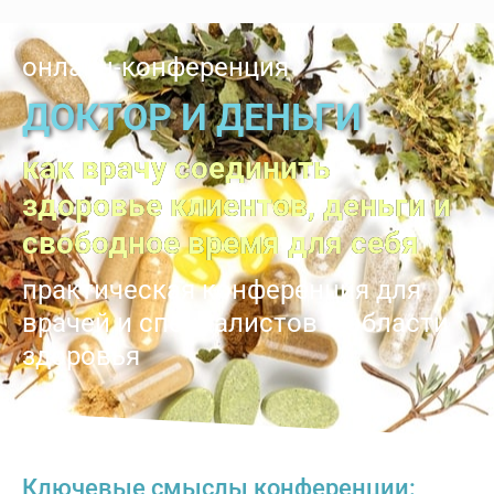
онлайн-конференция
ДОКТОР И ДЕНЬГИ
как врачу соединить
здоровье клиентов, деньги и
свободное время для себя
практическая конференция для
врачей и специалистов в области
здоровья
Ключевые смыслы конференции: