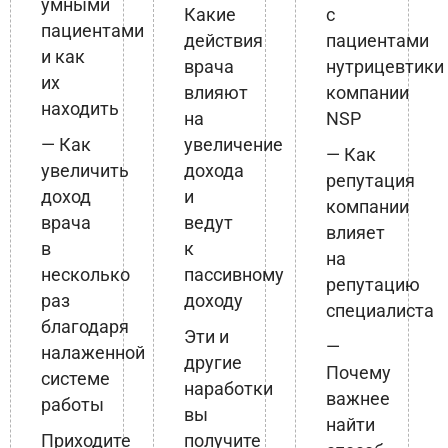
умными
Какие
с
пациентами
действия
пациентами
и как
врача
нутрицевтики
их
влияют
компании
находить
на
NSP
— Как
увеличение
— Как
увеличить
дохода
репутация
доход
и
компании
врача
ведут
влияет
в
к
на
несколько
пассивному
репутацию
раз
доходу
специалиста
благодаря
Эти и
—
налаженной
другие
Почему
системе
наработки
важнее
работы
вы
найти
Приходите
получите