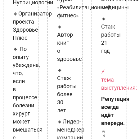
Нутрициологии
«Реабилитационный
медицины
🔸Организатор
фитнес»
🔸
проекта
🔸
Стаж
Здоровье
Автор
работы
Плюс
книг
21
🔸 По
о
год
опыту
здоровье
убеждена,
🔸
⚡
что,
Стаж
тема
если
работы
выступления:
в
более
процессе
Репутация
30
болезни
всегда
лет
хирург
идёт
может
🔸Лидер-
впереди.
вмешаться
менеджер
👇
с
компании