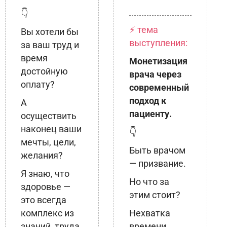
👇
⚡ тема
Вы хотели бы
выступления:
за ваш труд и
время
Монетизация
достойную
врача через
оплату?
современный
подход к
А
пациенту.
осуществить
наконец ваши
👇
мечты, цели,
Быть врачом
желания?
— призвание.
Я знаю, что
Но что за
здоровье —
этим стоит?
это всегда
комплекс из
Нехватка
знаний, труда
времени,