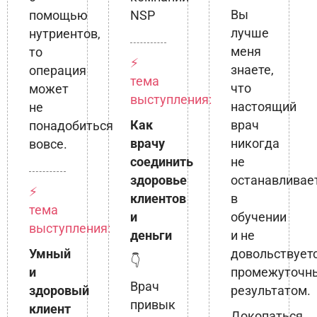
Вы
помощью
NSP
лучше
нутриентов,
меня
то
⚡
знаете,
операция
тема
что
может
выступления:
настоящий
не
Как
врач
понадобиться
врачу
никогда
вовсе.
соединить
не
здоровье
останавливае
⚡
клиентов
в
тема
и
обучении
выступления:
деньги
и не
Умный
довольствует
👇
и
промежуточн
Врач
здоровый
результатом.
привык
клиент
Докопаться,