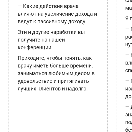
сл
— Какие действия врача
ма
влияют на увеличение дохода и
Я 
ведут к пассивному доходу
— 
Эти и другие наработки вы
ра
получите на нашей
ну
конференции.
— 
Приходите, чтобы понять, как
вл
врачу иметь больше времени,
сп
заниматься любимым делом в
удовольствие и притягивать
— 
лучших клиентов и надолго.
из
до
— 
зн
по
бе