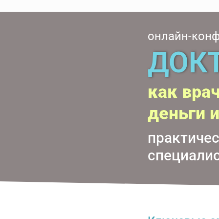
онлайн-кон
ДОКТ
как вра
деньги 
практичес
специалис