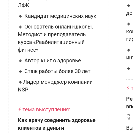
ЛФК
🔸
де
🔸 Кандидат медицинских наук
🔸
🔸 Основатель онлайн-школы.
ко
Методист и преподаватель
ги
курса «Реабилитационный
фитнес»
🔸
ин
🔸 Автор книг о здоровье
🔸
🔸 Стаж работы более 30 лет
🔸Лидер-менеджер компании
⚡ 
NSP
Ре
вп
⚡ тема выступления:
👇
Как врачу соединить здоровье
клиентов и деньги
Вы