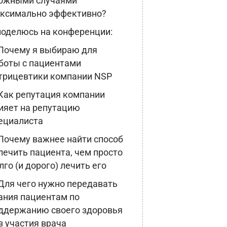
ожными случаями
ксимально эффективно?
поделюсь на конференции:
Почему я выбираю для
боты с пациентами
трицевтики компании NSP
Как репутация компании
ияет на репутацию
ециалиста
Почему важнее найти способ
лечить пациента, чем просто
лго (и дорого) лечить его
Для чего нужно передавать
ания пациентам по
ддержанию своего здоровья
з участия врача