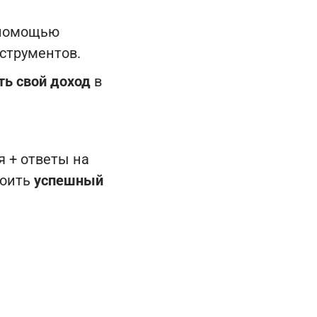
помощью
струментов.
ть свой доход
в
 + ответы на
роить
успешный