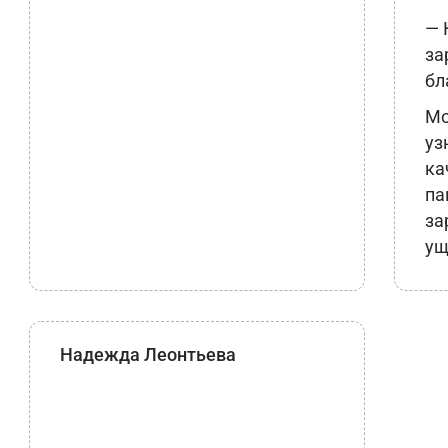
— 
за
бл
Мо
уз
ка
па
за
ущ
Надежда Леонтьева