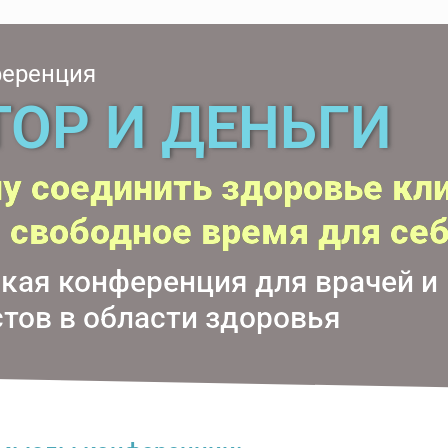
ференция
ОР И ДЕНЬГИ
чу соединить здоровье кл
и свободное время для се
кая конференция для врачей и
тов в области здоровья