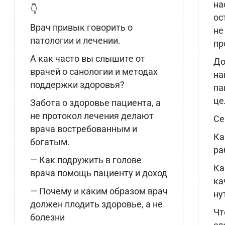
на
👇
ос
Врач привык говорить о
не
патологии и лечении.
пр
А как часто вы слышите от
До
врачей о санологии и методах
на
поддержки здоровья?
па
це
Забота о здоровье пациента, а
не протокол лечения делают
Се
врача востребованным и
Ка
богатым.
ра
— Как подружить в голове
Ка
врача помощь пациенту и доход
ка
— Почему и каким образом врач
ну
должен плодить здоровье, а не
Чт
болезни