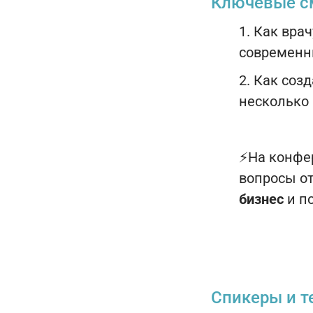
Ключевые с
1. Как вра
современн
2. Как соз
несколько 
⚡На конфе
вопросы о
бизнес
и п
Спикеры и т