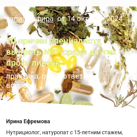
запись эфира
от
14 октября 2024
года
20 причин специалисту
выбрать NSP среди других
проф. линеек
практика, опыт, ответы на
вопросы
Ирина Ефремова
Нутрициолог, натуропат с 15-летним стажем,