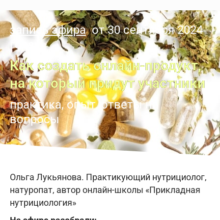
запись эфира
от
30 сентября 2024
года
Как создать онлайн-продукт,
на который придут участники
практика, опыт, ответы на
вопросы
Ольга Лукьянова. Практикующий нутрициолог,
натуропат, автор онлайн-школы «Прикладная
нутрициология»